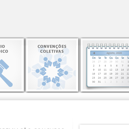
◀
Agosto, 2026
Do
Se
Te
Qu
Qu
Se
S
26
27
28
29
30
31
1
2
3
4
5
6
7
8
9
10
11
12
13
14
1
16
17
18
19
20
21
2
23
24
25
26
27
28
2
30
31
1
2
3
4
5