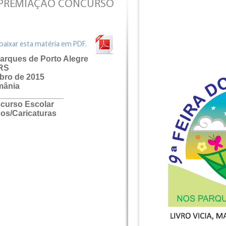
L: PREMIAÇÃO CONCURSO
 baixar esta matéria em PDF.
 Parques de Porto Alegre
RS
ubro de 2015
mânia
______________
curso Escolar
os/Caricaturas