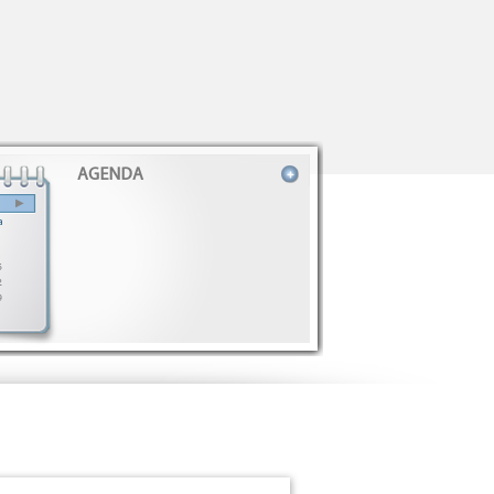
AGENDA
▶
a
5
2
9