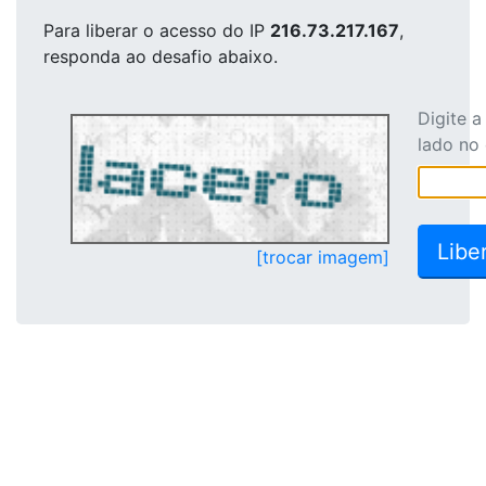
Para liberar o acesso
do IP
216.73.217.167
,
responda ao desafio abaixo.
Digite 
lado no
[trocar imagem]